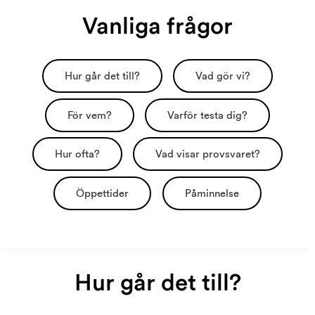
Vanliga frågor
Hur går det till?
Vad gör vi?
För vem?
Varför testa dig?
Hur ofta?
Vad visar provsvaret?
Öppettider
Påminnelse
Hur går det till?