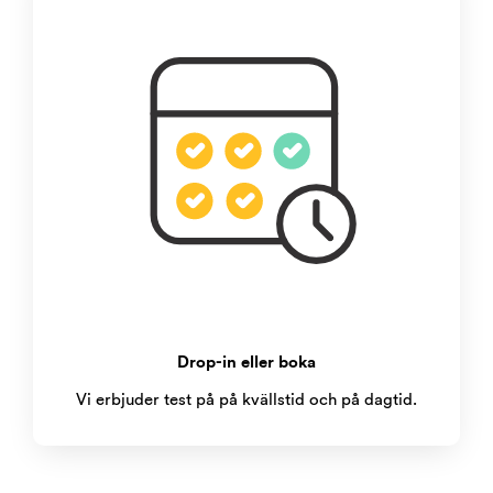
Drop-in eller boka
Vi erbjuder test på på kvällstid och på dagtid.