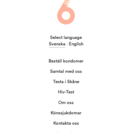
Select language
Svenska
|
English
Beställ kondomer
Samtal med oss
Testa i Skåne
Hiv-Test
Om oss
Könssjukdomar
Kontakta oss